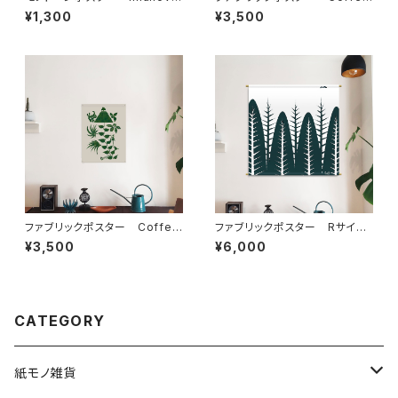
Tree 3
Journey ” Indonesia ”
¥1,300
¥3,500
ファブリックポスター Coffee
ファブリックポスター Rサイ
Journey ” Guatemala ”
ズ ”冬の林” （730×730m
¥3,500
¥6,000
m）
CATEGORY
紙モノ雑貨