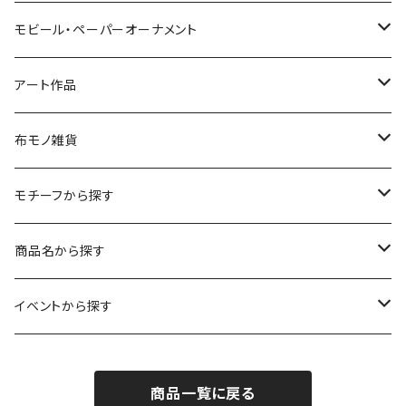
切り絵グリーティングカード
モビール・ペーパーオーナメント
LED用ペーパーシェード
モビール
アート作品
ポストカード
ペーパーオーナメント
ポスター
布モノ雑貨
kuusou-kitte（空想切手・フレーム付）
ファブリックポスター
モチーフから探す
レギュラーサイズ
イラスト（フレーム付）
ガーゼスカーフ
キャンプ - CAMPING
商品名から探す
コンパクトサイズ
サイン付イラスト（フレーム付）
てぬぐい
サーカス- CIRCUS
kirie-deco
イベントから探す
立体
風呂敷
ネコ- CATS
kirie-hunging
2022イマノバ
商品一覧に戻る