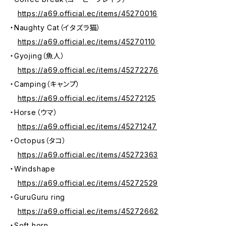
https://a69.official.ec/items/45270016
・Naughty Cat（イタズラ猫）
https://a69.official.ec/items/45270110
・Gyojing（魚人）
https://a69.official.ec/items/45272276
・Camping（キャンプ）
https://a69.official.ec/items/45272125
・Horse（ウマ）
https://a69.official.ec/items/45271247
・Octopus（タコ）
https://a69.official.ec/items/45272363
・Windshape
https://a69.official.ec/items/45272529
・GuruGuru ring
https://a69.official.ec/items/45272662
・Soft horn