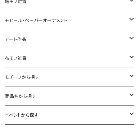
紙モノ雑貨
切り絵グリーティングカード
モビール・ペーパーオーナメント
LED用ペーパーシェード
モビール
アート作品
ポストカード
ペーパーオーナメント
ポスター
布モノ雑貨
kuusou-kitte（空想切手・フレーム付）
ファブリックポスター
モチーフから探す
レギュラーサイズ
イラスト（フレーム付）
ガーゼスカーフ
キャンプ - CAMPING
商品名から探す
コンパクトサイズ
サイン付イラスト（フレーム付）
てぬぐい
サーカス- CIRCUS
kirie-deco
イベントから探す
立体
風呂敷
ネコ- CATS
kirie-hunging
2022イマノバ