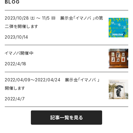
BLOG
アートワークス
ポーチ
ウマ- HORSES
kuusou-kitte
2021 きのうのすきま4
2023/10/28 ㈯ ～ 11/5 ㈰ 展示会「イマノバ 」の第
二弾を開催します
オリジナル
トリ-BIRDS
mori-shade
2014 きのうのすきま3
2023/10/14
リプロダクション
フクロウ-OWLS
2014 a69布もの展
イマノバ開催中
2022/4/18
プリント
イヌ-DOGS
2013 きのうのすきま2
2022/04/09～2022/04/24 展示会「イマノバ 」
シカ - DEERS
2013 a69かみもの展
開催します
2022/4/7
動物-ANIMALS
2012 きのうのすきま
記事一覧を見る
植物 - PLANTS
2010 Musica Latina+Arte