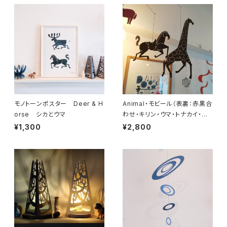
モノトーンポスター Deer & H
Animal・モビール（表裏：赤黒合
orse シカとウマ
わせ・キリン・ウマ・トナカイ・ラ
クダ・ロバ）
¥1,300
¥2,800