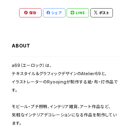
クリスマス - Christmas
2023 IMANOVA イマノバ2
保存
シェア
LINE
ポスト
静物-OBJECT
2024 SHISAKU室
抽象・モダンシェイプ
2025 キトコト
ABOUT
くま- BEARS
a69（エーロック）は、
テキスタイル＆グラフィックデザインのAtelier69と、
子ども-CHILDREN
イラストレーターのRyoojingが制作する紙・布・灯作品で
す。
モビール・プチ照明、インテリア雑貨、アート作品など、
気軽なインテリアデコレーションになる作品を制作してい
ます。