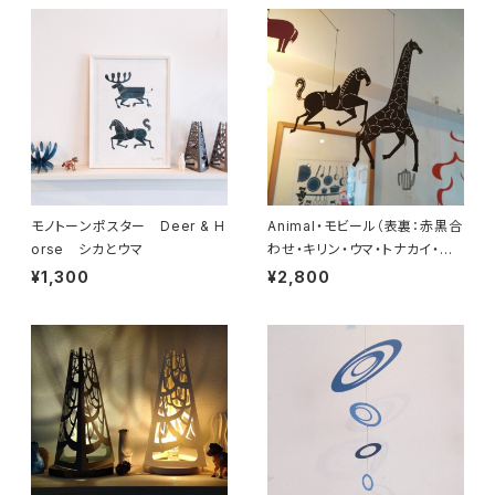
モノトーンポスター Deer & H
Animal・モビール（表裏：赤黒合
orse シカとウマ
わせ・キリン・ウマ・トナカイ・ラ
クダ・ロバ）
¥1,300
¥2,800