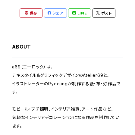
クリスマス - Christmas
2023 IMANOVA イマノバ2
保存
シェア
LINE
ポスト
静物-OBJECT
2024 SHISAKU室
抽象・モダンシェイプ
2025 キトコト
ABOUT
くま- BEARS
a69（エーロック）は、
テキスタイル＆グラフィックデザインのAtelier69と、
子ども-CHILDREN
イラストレーターのRyoojingが制作する紙・布・灯作品で
す。
モビール・プチ照明、インテリア雑貨、アート作品など、
気軽なインテリアデコレーションになる作品を制作してい
ます。