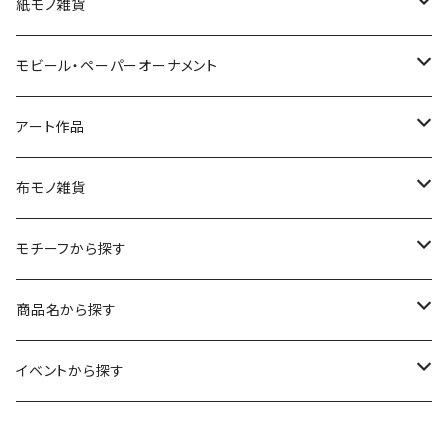
紙モノ雑貨
切り絵グリーティングカード
モビール・ペーパーオーナメント
LED用ペーパーシェード
モビール
アート作品
ポストカード
ペーパーオーナメント
ポスター
布モノ雑貨
kuusou-kitte（空想切手・フレーム付）
ファブリックポスター
モチーフから探す
レギュラーサイズ
イラスト（フレーム付）
ガーゼスカーフ
キャンプ - CAMPING
商品名から探す
コンパクトサイズ
サイン付イラスト（フレーム付）
てぬぐい
サーカス- CIRCUS
kirie-deco
イベントから探す
立体
風呂敷
ネコ- CATS
kirie-hunging
2022イマノバ