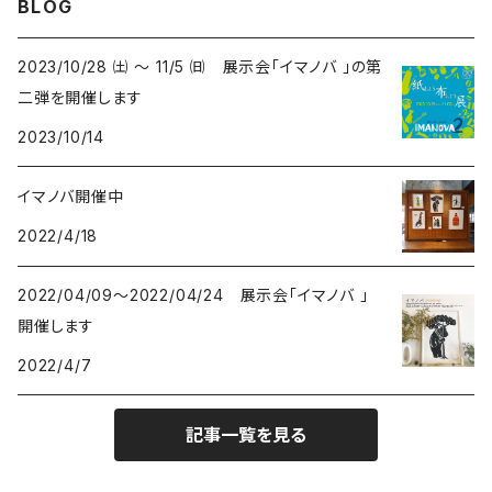
BLOG
アートワークス
ポーチ
ウマ- HORSES
kuusou-kitte
2021 きのうのすきま4
2023/10/28 ㈯ ～ 11/5 ㈰ 展示会「イマノバ 」の第
二弾を開催します
オリジナル
トリ-BIRDS
mori-shade
2014 きのうのすきま3
2023/10/14
リプロダクション
フクロウ-OWLS
2014 a69布もの展
イマノバ開催中
2022/4/18
プリント
イヌ-DOGS
2013 きのうのすきま2
2022/04/09～2022/04/24 展示会「イマノバ 」
シカ - DEERS
2013 a69かみもの展
開催します
2022/4/7
動物-ANIMALS
2012 きのうのすきま
記事一覧を見る
植物 - PLANTS
2010 Musica Latina+Arte