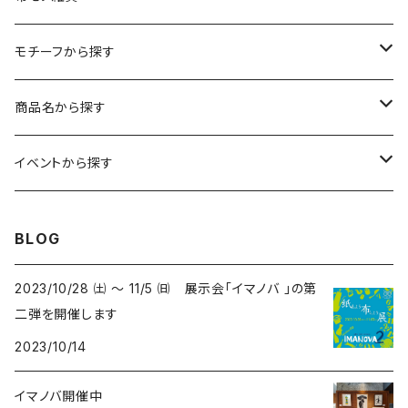
kuusou-kitte（空想切手・フレーム付）
ファブリックポスター
モチーフから探す
レギュラーサイズ
イラスト（フレーム付）
ガーゼスカーフ
キャンプ - CAMPING
商品名から探す
コンパクトサイズ
サイン付イラスト（フレーム付）
てぬぐい
サーカス- CIRCUS
kirie-deco
イベントから探す
立体
風呂敷
ネコ- CATS
kirie-hunging
2022イマノバ
BLOG
アートワークス
ポーチ
ウマ- HORSES
kuusou-kitte
2021 きのうのすきま4
2023/10/28 ㈯ ～ 11/5 ㈰ 展示会「イマノバ 」の第
二弾を開催します
オリジナル
トリ-BIRDS
mori-shade
2014 きのうのすきま3
2023/10/14
リプロダクション
フクロウ-OWLS
2014 a69布もの展
イマノバ開催中