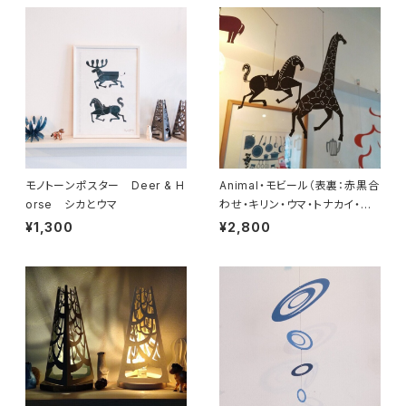
モノトーンポスター Deer & H
Animal・モビール（表裏：赤黒合
orse シカとウマ
わせ・キリン・ウマ・トナカイ・ラ
クダ・ロバ）
¥1,300
¥2,800