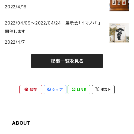
2022/4/18
プリント
イヌ-DOGS
2013 きのうのすきま2
2022/04/09～2022/04/24 展示会「イマノバ 」
シカ - DEERS
2013 a69かみもの展
開催します
2022/4/7
動物-ANIMALS
2012 きのうのすきま
記事一覧を見る
植物 - PLANTS
2010 Musica Latina+Arte
クリスマス - Christmas
2023 IMANOVA イマノバ2
保存
シェア
LINE
ポスト
静物-OBJECT
2024 SHISAKU室
抽象・モダンシェイプ
2025 キトコト
ABOUT