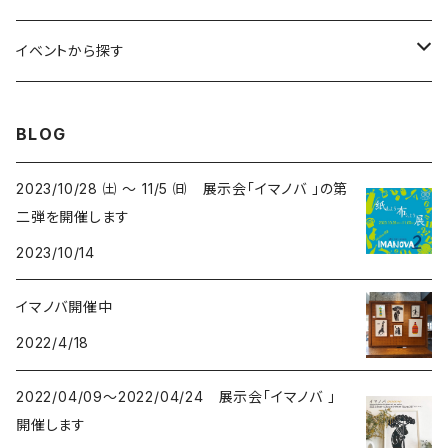
コンパクトサイズ
サイン付イラスト（フレーム付）
てぬぐい
サーカス- CIRCUS
kirie-deco
イベントから探す
立体
風呂敷
ネコ- CATS
kirie-hunging
2022イマノバ
BLOG
アートワークス
ポーチ
ウマ- HORSES
kuusou-kitte
2021 きのうのすきま4
2023/10/28 ㈯ ～ 11/5 ㈰ 展示会「イマノバ 」の第
二弾を開催します
オリジナル
トリ-BIRDS
mori-shade
2014 きのうのすきま3
2023/10/14
リプロダクション
フクロウ-OWLS
2014 a69布もの展
イマノバ開催中
2022/4/18
プリント
イヌ-DOGS
2013 きのうのすきま2
2022/04/09～2022/04/24 展示会「イマノバ 」
シカ - DEERS
2013 a69かみもの展
開催します