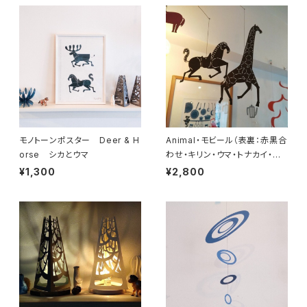
モノトーンポスター Deer & H
Animal・モビール（表裏：赤黒合
orse シカとウマ
わせ・キリン・ウマ・トナカイ・ラ
クダ・ロバ）
¥1,300
¥2,800