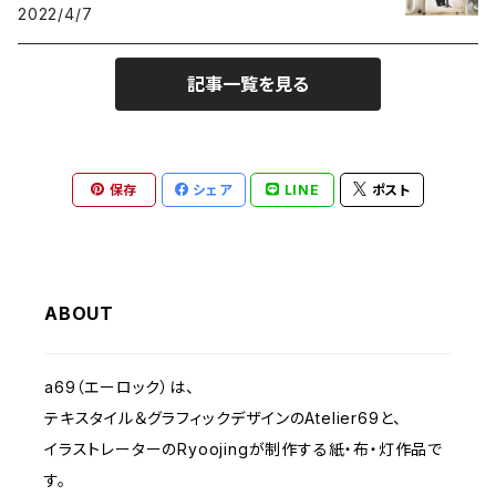
2022/4/7
動物-ANIMALS
2012 きのうのすきま
記事一覧を見る
植物 - PLANTS
2010 Musica Latina+Arte
クリスマス - Christmas
2023 IMANOVA イマノバ2
保存
シェア
LINE
ポスト
静物-OBJECT
2024 SHISAKU室
抽象・モダンシェイプ
2025 キトコト
ABOUT
くま- BEARS
a69（エーロック）は、
テキスタイル＆グラフィックデザインのAtelier69と、
子ども-CHILDREN
イラストレーターのRyoojingが制作する紙・布・灯作品で
す。