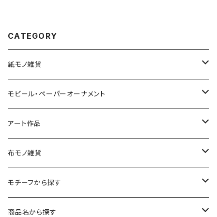
CATEGORY
紙モノ雑貨
切り絵グリーティングカード
モビール・ペーパーオーナメント
LED用ペーパーシェード
モビール
アート作品
ポストカード
ペーパーオーナメント
ポスター
布モノ雑貨
kuusou-kitte（空想切手・フレーム付）
ファブリックポスター
モチーフから探す
レギュラーサイズ
イラスト（フレーム付）
ガーゼスカーフ
キャンプ - CAMPING
商品名から探す