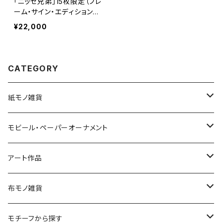
「ニッセ兄弟」15枚限定（フレ
ーム・サイン・エディションN
O.付）
¥22,000
CATEGORY
紙モノ雑貨
切り絵グリーティングカード
モビール・ペーパーオーナメント
LED用ペーパーシェード
モビール
アート作品
ポストカード
ペーパーオーナメント
ポスター
布モノ雑貨
kuusou-kitte（空想切手・フレーム付）
ファブリックポスター
モチーフから探す