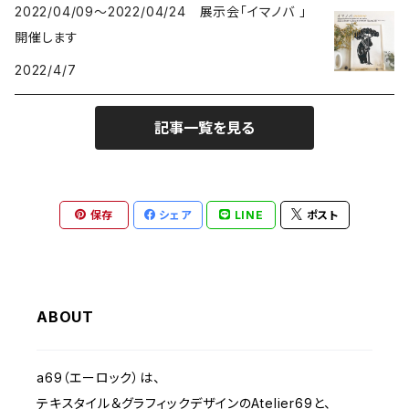
2022/04/09～2022/04/24 展示会「イマノバ 」
シカ - DEERS
2013 a69かみもの展
開催します
2022/4/7
動物-ANIMALS
2012 きのうのすきま
記事一覧を見る
植物 - PLANTS
2010 Musica Latina+Arte
クリスマス - Christmas
2023 IMANOVA イマノバ2
保存
シェア
LINE
ポスト
静物-OBJECT
2024 SHISAKU室
抽象・モダンシェイプ
2025 キトコト
ABOUT
くま- BEARS
a69（エーロック）は、
テキスタイル＆グラフィックデザインのAtelier69と、