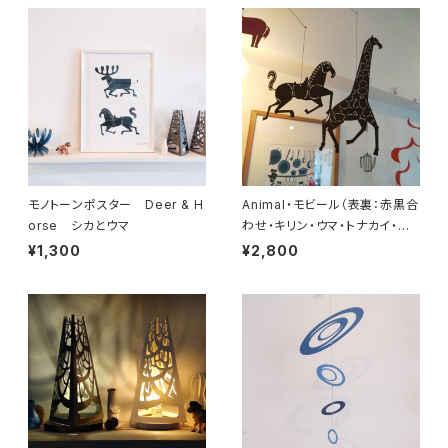
モノトーンポスター Deer & H
Animal・モビール（表裏：赤黒合
orse シカとウマ
わせ・キリン・ウマ・トナカイ・ラ
クダ・ロバ）
¥1,300
¥2,800