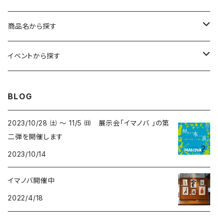
レギュラーサイズ
イラスト（フレーム付）
ガーゼスカーフ
キャンプ - CAMPING
商品名から探す
コンパクトサイズ
サイン付イラスト（フレーム付）
てぬぐい
サーカス- CIRCUS
kirie-deco
イベントから探す
立体
風呂敷
ネコ- CATS
kirie-hunging
2022イマノバ
BLOG
アートワークス
ポーチ
ウマ- HORSES
kuusou-kitte
2021 きのうのすきま4
2023/10/28 ㈯ ～ 11/5 ㈰ 展示会「イマノバ 」の第
二弾を開催します
オリジナル
トリ-BIRDS
mori-shade
2014 きのうのすきま3
2023/10/14
リプロダクション
フクロウ-OWLS
2014 a69布もの展
イマノバ開催中
2022/4/18
プリント
イヌ-DOGS
2013 きのうのすきま2