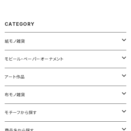
CATEGORY
紙モノ雑貨
切り絵グリーティングカード
モビール・ペーパーオーナメント
LED用ペーパーシェード
モビール
アート作品
ポストカード
ペーパーオーナメント
ポスター
布モノ雑貨
kuusou-kitte（空想切手・フレーム付）
ファブリックポスター
モチーフから探す
レギュラーサイズ
イラスト（フレーム付）
ガーゼスカーフ
キャンプ - CAMPING
商品名から探す