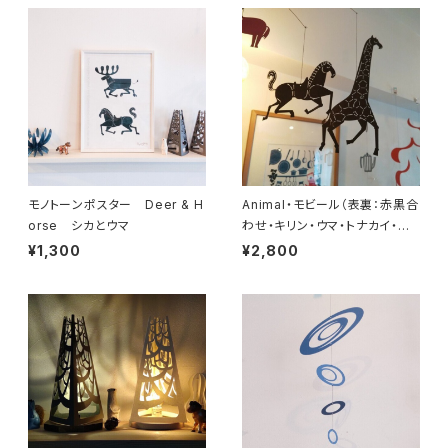
モノトーンポスター Deer & H
Animal・モビール（表裏：赤黒合
orse シカとウマ
わせ・キリン・ウマ・トナカイ・ラ
クダ・ロバ）
¥1,300
¥2,800