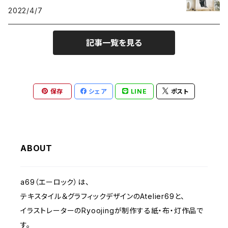
2022/4/7
動物-ANIMALS
2012 きのうのすきま
記事一覧を見る
植物 - PLANTS
2010 Musica Latina+Arte
クリスマス - Christmas
2023 IMANOVA イマノバ2
保存
シェア
LINE
ポスト
静物-OBJECT
2024 SHISAKU室
抽象・モダンシェイプ
2025 キトコト
ABOUT
くま- BEARS
a69（エーロック）は、
テキスタイル＆グラフィックデザインのAtelier69と、
子ども-CHILDREN
イラストレーターのRyoojingが制作する紙・布・灯作品で
す。