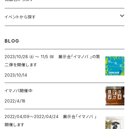
コンパクトサイズ
サイン付イラスト（フレーム付）
てぬぐい
サーカス- CIRCUS
kirie-deco
イベントから探す
立体
風呂敷
ネコ- CATS
kirie-hunging
2022イマノバ
BLOG
アートワークス
ポーチ
ウマ- HORSES
kuusou-kitte
2021 きのうのすきま4
2023/10/28 ㈯ ～ 11/5 ㈰ 展示会「イマノバ 」の第
二弾を開催します
オリジナル
トリ-BIRDS
mori-shade
2014 きのうのすきま3
2023/10/14
リプロダクション
フクロウ-OWLS
2014 a69布もの展
イマノバ開催中
2022/4/18
プリント
イヌ-DOGS
2013 きのうのすきま2
2022/04/09～2022/04/24 展示会「イマノバ 」
シカ - DEERS
2013 a69かみもの展
開催します