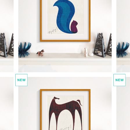
soreto 2 risu
¥25,000
soreto 5 uma
¥25,000