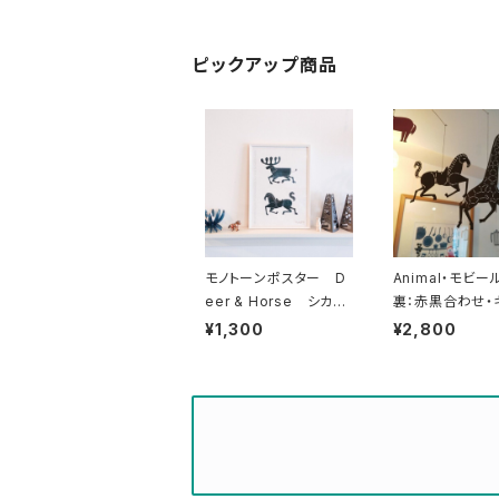
ピックアップ商品
モノトーンポスター D
Animal・モビー
eer & Horse シカと
裏：赤黒合わせ・
ウマ
ウマ・トナカイ・ラ
¥1,300
¥2,800
ロバ）