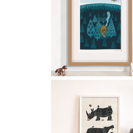
「森の小屋」15枚限定（フレーム・サイン
ィションNO.付）
¥22,000
モノトーンポスター Rhinoceros & H
o サイとカバ
¥1,300