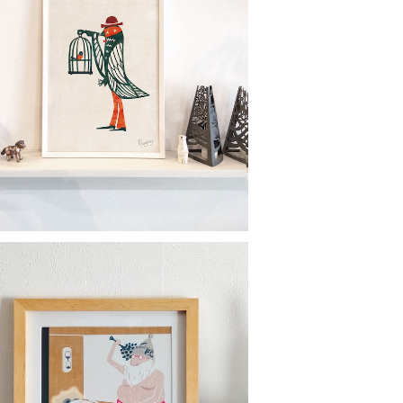
カラーポスター Birdman2 Birdma
nと鳥籠
¥1,300
サンタ （スクエアフレーム付・サイン入
り）蒸しサンタシリーズ・サウナサンタ
¥6,500