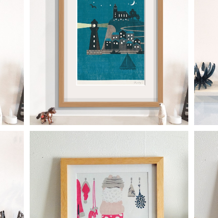
・エデ
「港町の教会」15枚限定（フレーム・サイン・エ
バイ
ディションNO.付）
¥22,000
ipp
脱ぎサンタ （スクエアフレーム付・サイン入
蒸し
り）蒸しサンタシリーズ・サウナサンタ
¥6,500