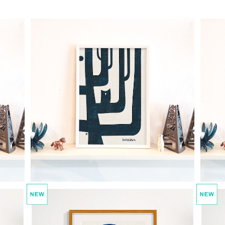
 1
モノトーンポスター imanova Tree 2
モ
¥1,300