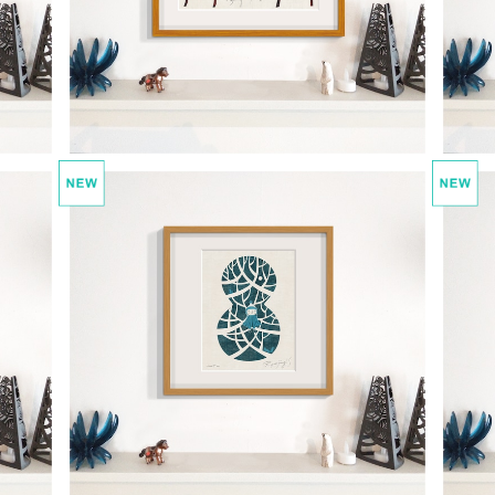
えてる
kitokoto 2 しゅる〜んと、かぜがふいてい
る
¥22,000