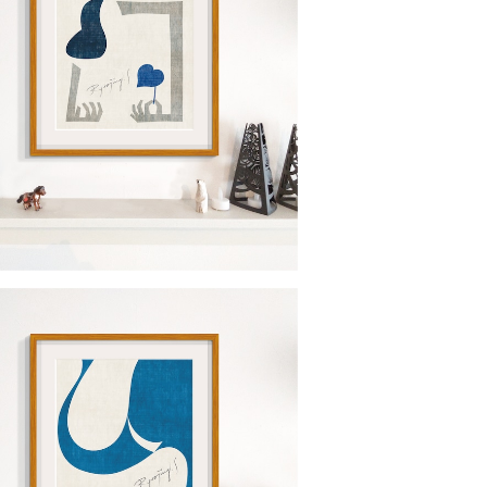
soreto 3 saru
¥25,000
soreto 6 zou
¥25,000