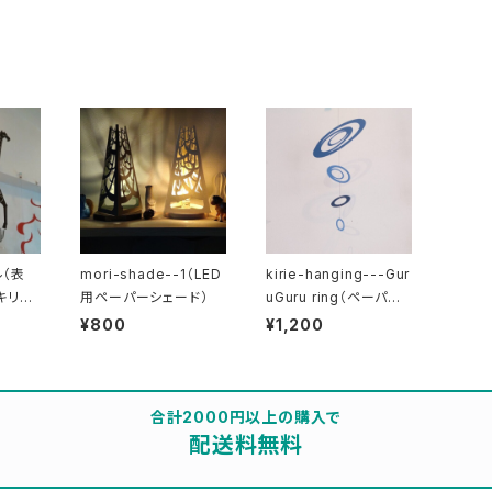
ル（表
mori-shade--1（LED
kirie-hanging---Gur
キリン・
用ペーパーシェード）
uGuru ring（ペーパー
クダ・
オーナメント）
¥800
¥1,200
合計2000円以上の購入で
配送料無料