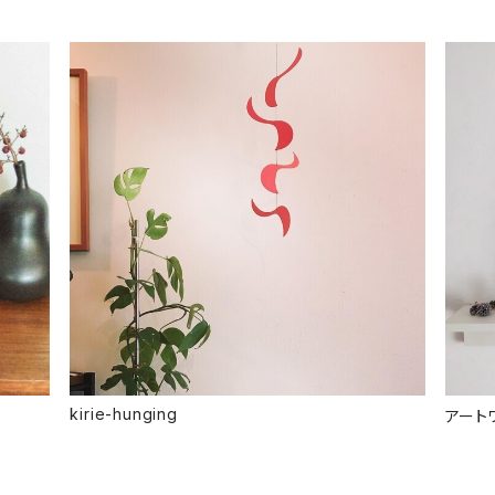
kirie-hunging
アート