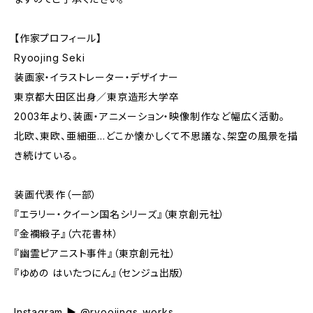
【作家プロフィール】
Ryoojing Seki
装画家・イラストレーター・デザイナー
東京都大田区出身／東京造形大学卒
2003年より、装画・アニメーション・映像制作など幅広く活動。
北欧、東欧、亜細亜…どこか懐かしくて不思議な、架空の風景を描
き続けている。
装画代表作（一部）
『エラリー・クイーン国名シリーズ』（東京創元社）
『金襴緞子』（六花書林）
『幽霊ピアニスト事件』（東京創元社）
『ゆめの はいたつにん』（センジュ出版）
Instagram ▶ @ryoojings_works