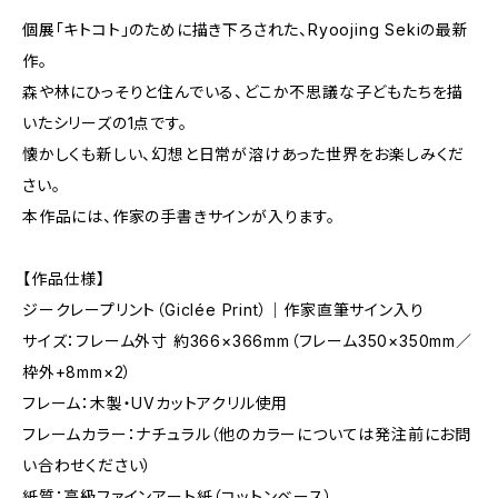
個展「キトコト」のために描き下ろされた、Ryoojing Sekiの最新
作。
森や林にひっそりと住んでいる、どこか不思議な子どもたちを描
いたシリーズの1点です。
懐かしくも新しい、幻想と日常が溶けあった世界をお楽しみくだ
さい。
本作品には、作家の手書きサインが入ります。
【作品仕様】
ジークレープリント（Giclée Print）｜作家直筆サイン入り
サイズ：フレーム外寸 約366×366mm（フレーム350×350mm／
枠外+8mm×2）
フレーム：木製・UVカットアクリル使用
フレームカラー：ナチュラル（他のカラーについては発注前にお問
い合わせください）
紙質：高級ファインアート紙（コットンベース）