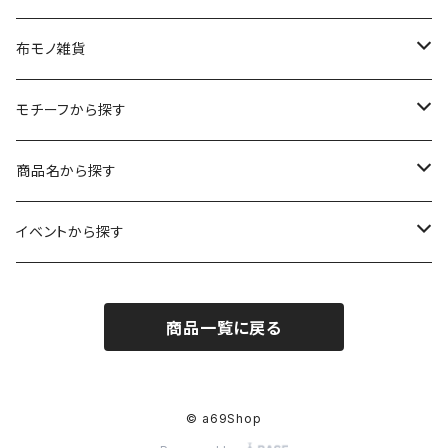
ポストカード
ペーパーオーナメント
ポスター
布モノ雑貨
kuusou-kitte（空想切手・フレーム付）
ファブリックポスター
モチーフから探す
レギュラーサイズ
イラスト（フレーム付）
ガーゼスカーフ
キャンプ - CAMPING
商品名から探す
コンパクトサイズ
サイン付イラスト（フレーム付）
てぬぐい
サーカス- CIRCUS
kirie-deco
イベントから探す
立体
風呂敷
ネコ- CATS
kirie-hunging
2022イマノバ
商品一覧に戻る
アートワークス
ポーチ
ウマ- HORSES
kuusou-kitte
2021 きのうのすきま4
オリジナル
トリ-BIRDS
mori-shade
2014 きのうのすきま3
© a69Shop