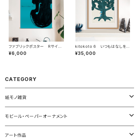
ファブリックポスター Rサイ
kitokoto 6 いつもはなしをし
ズ Music colors life ”チェ
てくれる
¥6,000
¥35,000
ロ” （730×730mm）
CATEGORY
紙モノ雑貨
切り絵グリーティングカード
モビール・ペーパーオーナメント
LED用ペーパーシェード
モビール
アート作品