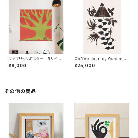
ファブリックポスター Rサイ
Coffee Journey Guatemal
ズ ”クスノキ” （730×730m
a 7枚限定（フレーム・サイン・
¥6,000
¥25,000
m）
エディションNO.付）
その他の商品