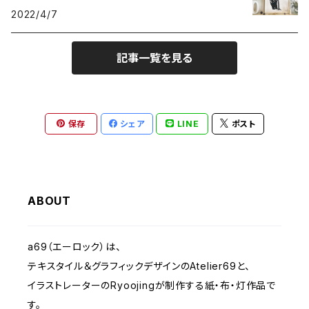
2022/4/7
動物-ANIMALS
2012 きのうのすきま
記事一覧を見る
植物 - PLANTS
2010 Musica Latina+Arte
クリスマス - Christmas
2023 IMANOVA イマノバ2
保存
シェア
LINE
ポスト
静物-OBJECT
2024 SHISAKU室
抽象・モダンシェイプ
2025 キトコト
ABOUT
くま- BEARS
a69（エーロック）は、
テキスタイル＆グラフィックデザインのAtelier69と、
子ども-CHILDREN
イラストレーターのRyoojingが制作する紙・布・灯作品で
す。