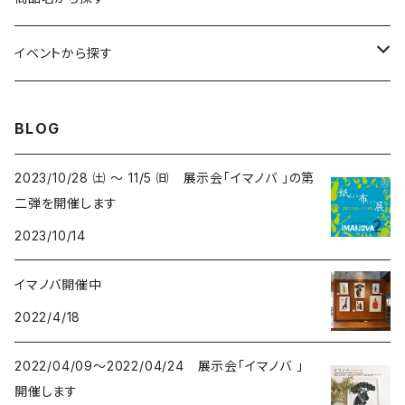
コンパクトサイズ
サイン付イラスト（フレーム付）
てぬぐい
サーカス- CIRCUS
kirie-deco
イベントから探す
立体
風呂敷
ネコ- CATS
kirie-hunging
2022イマノバ
BLOG
アートワークス
ポーチ
ウマ- HORSES
kuusou-kitte
2021 きのうのすきま4
2023/10/28 ㈯ ～ 11/5 ㈰ 展示会「イマノバ 」の第
二弾を開催します
オリジナル
トリ-BIRDS
mori-shade
2014 きのうのすきま3
2023/10/14
リプロダクション
フクロウ-OWLS
2014 a69布もの展
イマノバ開催中
2022/4/18
プリント
イヌ-DOGS
2013 きのうのすきま2
2022/04/09～2022/04/24 展示会「イマノバ 」
シカ - DEERS
2013 a69かみもの展
開催します