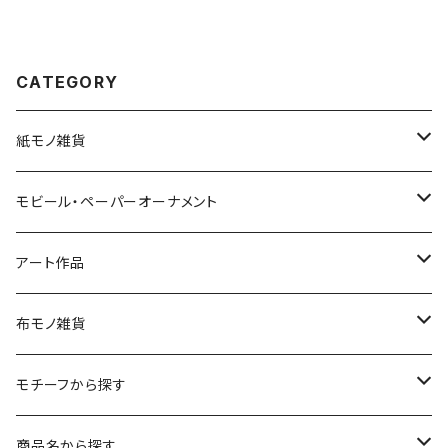
CATEGORY
紙モノ雑貨
切り絵グリーティングカード
モビール・ペーパーオーナメント
LED用ペーパーシェード
モビール
アート作品
ポストカード
ペーパーオーナメント
ポスター
布モノ雑貨
kuusou-kitte（空想切手・フレーム付）
ファブリックポスター
モチーフから探す
レギュラーサイズ
イラスト（フレーム付）
ガーゼスカーフ
キャンプ - CAMPING
商品名から探す