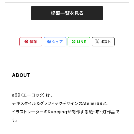
記事一覧を見る
植物 - PLANTS
2010 Musica Latina+Arte
クリスマス - Christmas
2023 IMANOVA イマノバ2
保存
シェア
LINE
ポスト
静物-OBJECT
2024 SHISAKU室
抽象・モダンシェイプ
2025 キトコト
ABOUT
くま- BEARS
a69（エーロック）は、
テキスタイル＆グラフィックデザインのAtelier69と、
子ども-CHILDREN
イラストレーターのRyoojingが制作する紙・布・灯作品で
す。