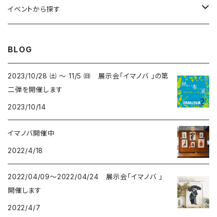
コンパクトサイズ
サイン付イラスト（フレーム付）
てぬぐい
サーカス- CIRCUS
kirie-deco
イベントから探す
立体
風呂敷
ネコ- CATS
kirie-hunging
2022イマノバ
BLOG
アートワークス
ポーチ
ウマ- HORSES
kuusou-kitte
2021 きのうのすきま4
2023/10/28 ㈯ ～ 11/5 ㈰ 展示会「イマノバ 」の第
二弾を開催します
オリジナル
トリ-BIRDS
mori-shade
2014 きのうのすきま3
2023/10/14
リプロダクション
フクロウ-OWLS
2014 a69布もの展
イマノバ開催中
2022/4/18
プリント
イヌ-DOGS
2013 きのうのすきま2
2022/04/09～2022/04/24 展示会「イマノバ 」
シカ - DEERS
2013 a69かみもの展
開催します
2022/4/7
動物-ANIMALS
2012 きのうのすきま