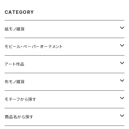
CATEGORY
紙モノ雑貨
切り絵グリーティングカード
モビール・ペーパーオーナメント
LED用ペーパーシェード
モビール
アート作品
ポストカード
ペーパーオーナメント
ポスター
布モノ雑貨
kuusou-kitte（空想切手・フレーム付）
ファブリックポスター
モチーフから探す
レギュラーサイズ
イラスト（フレーム付）
ガーゼスカーフ
キャンプ - CAMPING
商品名から探す