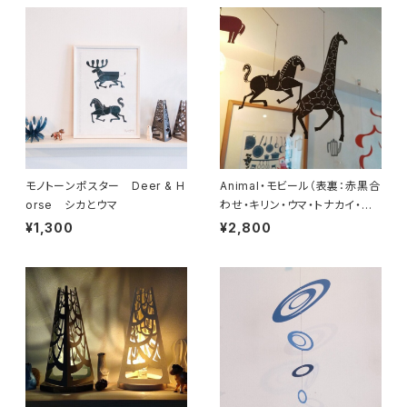
モノトーンポスター Deer & H
Animal・モビール（表裏：赤黒合
orse シカとウマ
わせ・キリン・ウマ・トナカイ・ラ
クダ・ロバ）
¥1,300
¥2,800