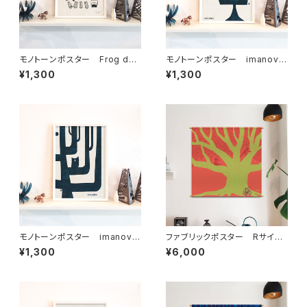
モノトーンポスター Frog dad
モノトーンポスター imanova
loves camping カエル父さん
Tree 1
¥1,300
¥1,300
キャンプ好き
モノトーンポスター imanova
ファブリックポスター Rサイ
Tree 2
ズ ”クスノキ” （730×730m
¥1,300
¥6,000
m）