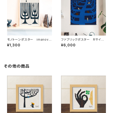
モノトーンポスター imanova
ファブリックポスター Rサイ
Tree 3
ズ ”夜の樹” （730×730m
¥1,300
¥6,000
m）
その他の商品