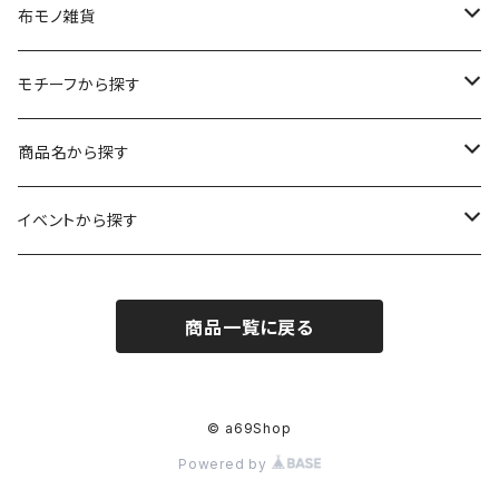
ポストカード
ペーパーオーナメント
ポスター
布モノ雑貨
kuusou-kitte（空想切手・フレーム付）
ファブリックポスター
モチーフから探す
レギュラーサイズ
イラスト（フレーム付）
ガーゼスカーフ
キャンプ - CAMPING
商品名から探す
コンパクトサイズ
サイン付イラスト（フレーム付）
てぬぐい
サーカス- CIRCUS
kirie-deco
イベントから探す
立体
風呂敷
ネコ- CATS
kirie-hunging
2022イマノバ
商品一覧に戻る
アートワークス
ポーチ
ウマ- HORSES
kuusou-kitte
2021 きのうのすきま4
オリジナル
トリ-BIRDS
mori-shade
2014 きのうのすきま3
© a69Shop
Powered by
リプロダクション
フクロウ-OWLS
2014 a69布もの展