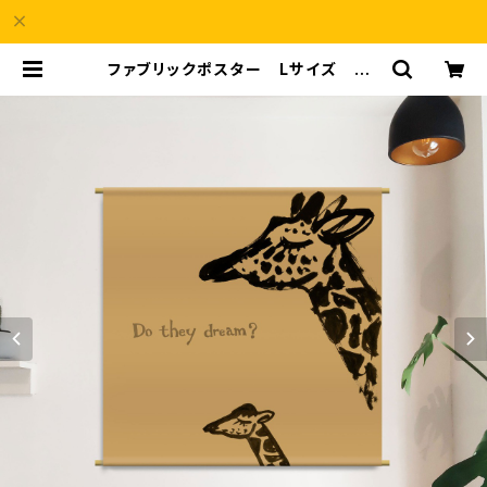
ファブリックポスター Lサイズ Do
they dream ? ”キリン” （960
×960mm） | a69Shop