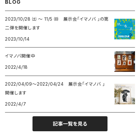
BLOG
アートワークス
ポーチ
ウマ- HORSES
kuusou-kitte
2021 きのうのすきま4
2023/10/28 ㈯ ～ 11/5 ㈰ 展示会「イマノバ 」の第
二弾を開催します
オリジナル
トリ-BIRDS
mori-shade
2014 きのうのすきま3
2023/10/14
リプロダクション
フクロウ-OWLS
2014 a69布もの展
イマノバ開催中
2022/4/18
プリント
イヌ-DOGS
2013 きのうのすきま2
2022/04/09～2022/04/24 展示会「イマノバ 」
シカ - DEERS
2013 a69かみもの展
開催します
2022/4/7
動物-ANIMALS
2012 きのうのすきま
記事一覧を見る
植物 - PLANTS
2010 Musica Latina+Arte