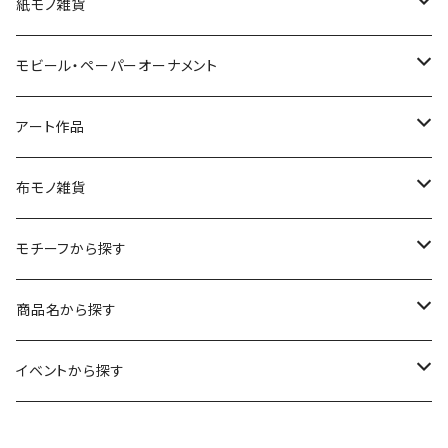
紙モノ雑貨
切り絵グリーティングカード
モビール・ペーパーオーナメント
LED用ペーパーシェード
モビール
アート作品
ポストカード
ペーパーオーナメント
ポスター
布モノ雑貨
kuusou-kitte（空想切手・フレーム付）
ファブリックポスター
モチーフから探す
レギュラーサイズ
イラスト（フレーム付）
ガーゼスカーフ
キャンプ - CAMPING
商品名から探す
コンパクトサイズ
サイン付イラスト（フレーム付）
てぬぐい
サーカス- CIRCUS
kirie-deco
イベントから探す
立体
風呂敷
ネコ- CATS
kirie-hunging
2022イマノバ