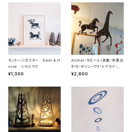
モノトーンポスター Deer & H
Animal・モビール（表裏：赤黒合
orse シカとウマ
わせ・キリン・ウマ・トナカイ・ラ
クダ・ロバ）
¥1,300
¥2,800