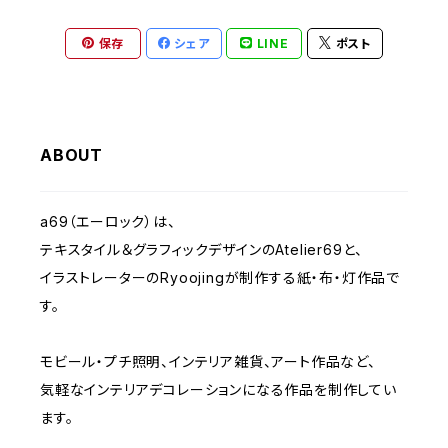
クリスマス - Christmas
2023 IMANOVA イマノバ2
保存
シェア
LINE
ポスト
静物-OBJECT
2024 SHISAKU室
抽象・モダンシェイプ
2025 キトコト
ABOUT
くま- BEARS
a69（エーロック）は、
テキスタイル＆グラフィックデザインのAtelier69と、
子ども-CHILDREN
イラストレーターのRyoojingが制作する紙・布・灯作品で
す。
モビール・プチ照明、インテリア雑貨、アート作品など、
気軽なインテリアデコレーションになる作品を制作してい
ます。