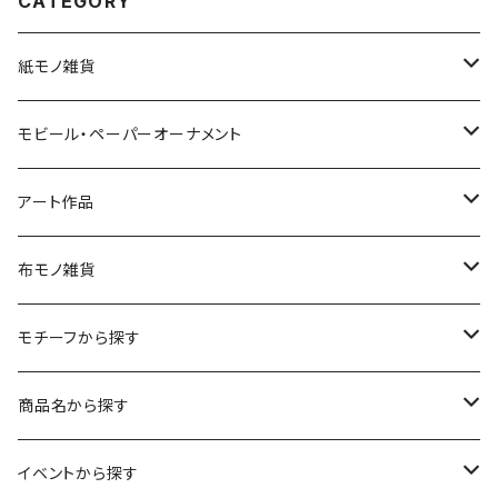
CATEGORY
紙モノ雑貨
切り絵グリーティングカード
モビール・ペーパーオーナメント
LED用ペーパーシェード
モビール
アート作品
ポストカード
ペーパーオーナメント
ポスター
布モノ雑貨
kuusou-kitte（空想切手・フレーム付）
ファブリックポスター
モチーフから探す
レギュラーサイズ
イラスト（フレーム付）
ガーゼスカーフ
キャンプ - CAMPING
商品名から探す
コンパクトサイズ
サイン付イラスト（フレーム付）
てぬぐい
サーカス- CIRCUS
kirie-deco
イベントから探す