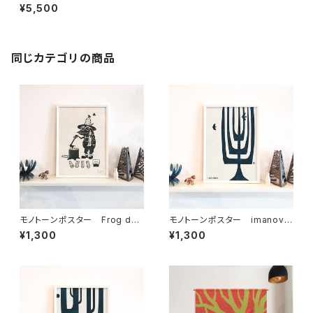
林”
¥5,500
同じカテゴリの商品
モノトーンポスター Frog dad
モノトーンポスター imanova
loves camping カエル父さん
Tree 1
¥1,300
¥1,300
キャンプ好き