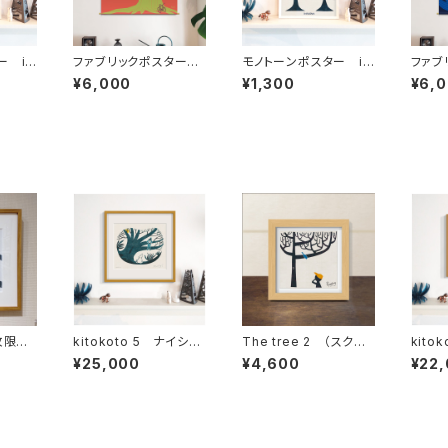
ー im
ファブリックポスター
モノトーンポスター im
ファ
Rサイズ ”クスノキ”
anova Tree 3
Rサイ
¥6,000
¥1,300
¥6,
（730×730mm）
（730
枚限定
kitokoto 5 ナイショ
The tree 2 （スクエ
kito
ン・エデ
話
アフレーム付・サイン入
コトコ
¥25,000
¥4,600
¥22
り）