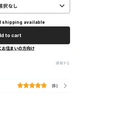
選択なし
l shipping available
d to cart
にお住まいの方向け
通報する
(8)