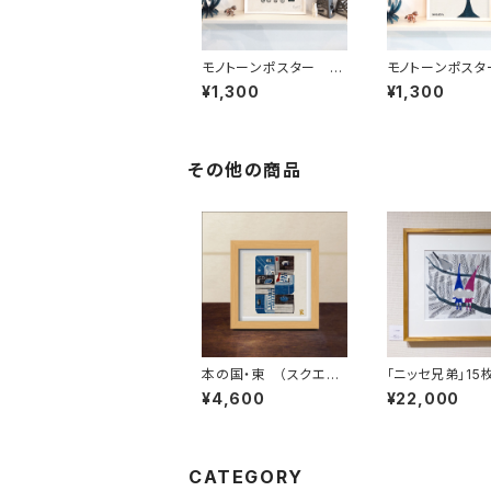
モノトーンポスター Fr
モノトーンポスタ
og dad loves campi
anova Tree 1
¥1,300
¥1,300
ng カエル父さんキャン
プ好き
その他の商品
本の国・東 （スクエア
「ニッセ兄弟」15
フレーム付・裏面サイン
（フレーム・サイ
¥4,600
¥22,000
入り）
ィションNO.付）
CATEGORY