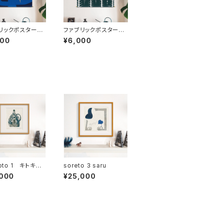
ブリックポスター
ファブリックポスター
ズ ”夜の樹”
Rサイズ ”冬の林”
000
¥6,000
×730mm）
（730×730mm）
koto 1 キトキト、
soreto 3 saru
ト、きこえてる
,000
¥25,000