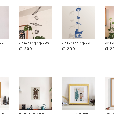
---Gur
kirie-hanging---Wi
kirie-hanging---Hor
kirie
ペーパー
ndshape（ハンギング
se（ペーパーオーナメン
hor
¥1,200
¥1,200
¥1,2
モビール）
ト・ウマ）
メント