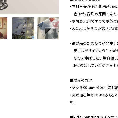
・直射日光があたる場所、雨
色あせ、変形の原因になり
・屋内展示用ですので屋外で
・人にぶつからない高さ、位置
・紙製品のため反りが発生し
反りもデザインのうちと考え
反りを伸ばしたい場合は、
軽くのばしていただきますと
■展示のコツ
・壁から30cm～40cmほど
・風が通る場所ではくるくる
す。
■kirie-hanging ラインナ