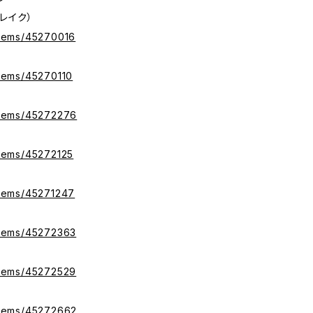
ーブレイク）
/items/45270016
/items/45270110
/items/45272276
/items/45272125
/items/45271247
/items/45272363
/items/45272529
/items/45272662