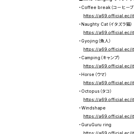
・Coffee break（コーヒ
https://a69.official.ec
・Naughty Cat（イタズラ猫）
https://a69.official.ec
・Gyojing（魚人）
https://a69.official.ec
・Camping（キャンプ）
https://a69.official.ec
・Horse（ウマ）
https://a69.official.ec
・Octopus（タコ）
https://a69.official.ec
・Windshape
https://a69.official.ec
・GuruGuru ring
https://a69.official.ec