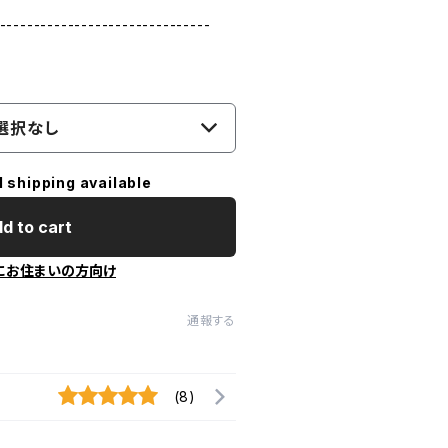
-------------------------------
選択なし
l shipping available
d to cart
にお住まいの方向け
通報する
(8)