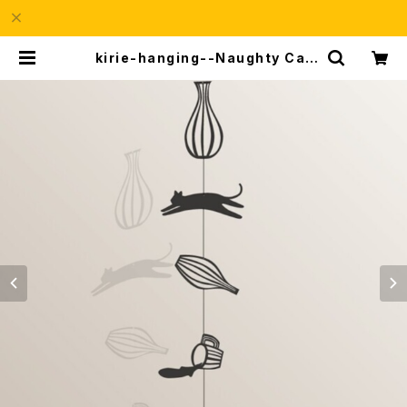
kirie-hanging--Naughty Cat
（ペーパーオーナメント・イタズラ猫）
| a69Shop