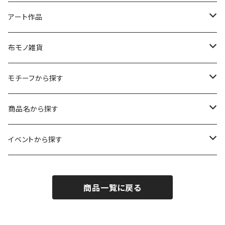
LED用ペーパーシェード
モビール
アート作品
ポストカード
ペーパーオーナメント
ポスター
布モノ雑貨
kuusou-kitte（空想切手・フレーム付）
ファブリックポスター
モチーフから探す
レギュラーサイズ
イラスト（フレーム付）
ガーゼスカーフ
キャンプ - CAMPING
商品名から探す
コンパクトサイズ
サイン付イラスト（フレーム付）
てぬぐい
サーカス- CIRCUS
kirie-deco
イベントから探す
立体
風呂敷
ネコ- CATS
kirie-hunging
2022イマノバ
商品一覧に戻る
アートワークス
ポーチ
ウマ- HORSES
kuusou-kitte
2021 きのうのすきま4