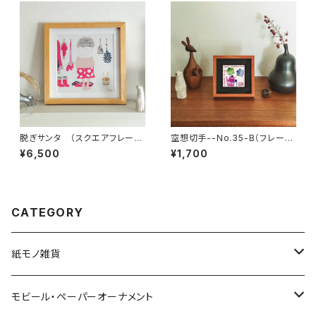
脱ぎサンタ （スクエアフレーム
空想切手--No.35-B（フレーム
付・サイン入り）蒸しサンタシリ
付、切手風プチアート）
¥6,500
¥1,700
ーズ・サウナサンタ
CATEGORY
紙モノ雑貨
切り絵グリーティングカード
モビール・ペーパーオーナメント