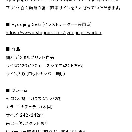
プリント面と額縁の裏に直筆サインを入れさせていただきます。
■ Ryoojing Seki（イラストレーター・装画家）
https://www.instagram.com/ryoojings_works/
■ 作品
顔料デジタルプリント作品
サイズ：120×170㎜ スクエア型（正方形）
サイン入り（ロットナンバー無し）
■ フレーム
材質：木製 ガラス（ハクバ製）
カラー：ナチュラル（木目）
サイズ：242×242㎜
吊ヒモ付、スタンドあり
※メーカー取扱終了時などは変更されます。