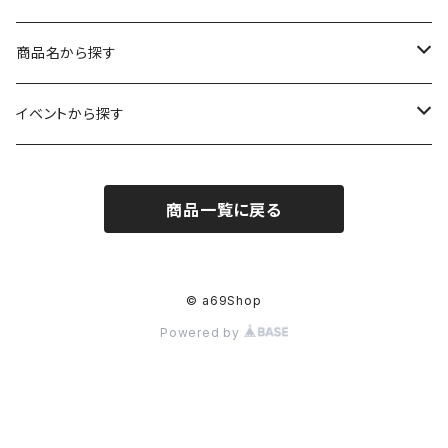
レギュラーサイズ
イラスト（フレーム付）
ガーゼスカーフ
キャンプ - CAMPING
商品名から探す
コンパクトサイズ
サイン付イラスト（フレーム付）
てぬぐい
サーカス- CIRCUS
kirie-deco
イベントから探す
立体
風呂敷
ネコ- CATS
kirie-hunging
2022イマノバ
商品一覧に戻る
アートワークス
ポーチ
ウマ- HORSES
kuusou-kitte
2021 きのうのすきま4
オリジナル
トリ-BIRDS
mori-shade
2014 きのうのすきま3
© a69Shop
Powered by
リプロダクション
フクロウ-OWLS
2014 a69布もの展
プリント
イヌ-DOGS
2013 きのうのすきま2