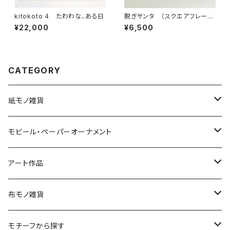
kitokoto 4 たわわな、ある日
脱ぎサンタ （スクエアフレーム
付・サイン入り）蒸しサンタシリ
¥22,000
¥6,500
ーズ・サウナサンタ
CATEGORY
紙モノ雑貨
切り絵グリーティングカード
モビール・ペーパーオーナメント
LED用ペーパーシェード
モビール
アート作品
ポストカード
ペーパーオーナメント
ポスター
布モノ雑貨
kuusou-kitte（空想切手・フレーム付）
ファブリックポスター
モチーフから探す