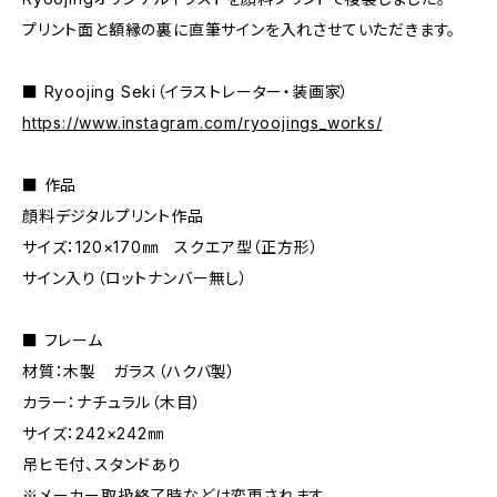
プリント面と額縁の裏に直筆サインを入れさせていただきます。
■ Ryoojing Seki（イラストレーター・装画家）
https://www.instagram.com/ryoojings_works/
■ 作品
顔料デジタルプリント作品
サイズ：120×170㎜ スクエア型（正方形）
サイン入り（ロットナンバー無し）
■ フレーム
材質：木製 ガラス（ハクバ製）
カラー：ナチュラル（木目）
サイズ：242×242㎜
吊ヒモ付、スタンドあり
※メーカー取扱終了時などは変更されます。