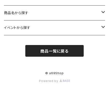
レギュラーサイズ
イラスト（フレーム付）
ガーゼスカーフ
キャンプ - CAMPING
商品名から探す
コンパクトサイズ
サイン付イラスト（フレーム付）
てぬぐい
サーカス- CIRCUS
kirie-deco
イベントから探す
立体
風呂敷
ネコ- CATS
kirie-hunging
2022イマノバ
商品一覧に戻る
アートワークス
ポーチ
ウマ- HORSES
kuusou-kitte
2021 きのうのすきま4
オリジナル
トリ-BIRDS
mori-shade
2014 きのうのすきま3
© a69Shop
Powered by
リプロダクション
フクロウ-OWLS
2014 a69布もの展
プリント
イヌ-DOGS
2013 きのうのすきま2