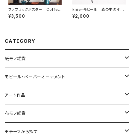
ファブリックポスター Coffee
kirie-モビール 森の中の小さ
Journey ” Indonesia ”
な小屋 morinokoya
¥3,500
¥2,600
CATEGORY
紙モノ雑貨
切り絵グリーティングカード
モビール・ペーパーオーナメント
LED用ペーパーシェード
モビール
アート作品
ポストカード
ペーパーオーナメント
ポスター
布モノ雑貨
kuusou-kitte（空想切手・フレーム付）
ファブリックポスター
モチーフから探す