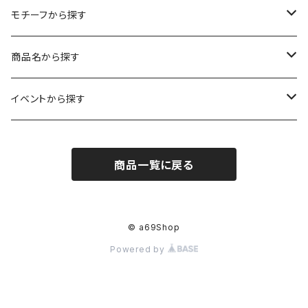
kuusou-kitte（空想切手・フレーム付）
ファブリックポスター
モチーフから探す
レギュラーサイズ
イラスト（フレーム付）
ガーゼスカーフ
キャンプ - CAMPING
商品名から探す
コンパクトサイズ
サイン付イラスト（フレーム付）
てぬぐい
サーカス- CIRCUS
kirie-deco
イベントから探す
立体
風呂敷
ネコ- CATS
kirie-hunging
2022イマノバ
商品一覧に戻る
アートワークス
ポーチ
ウマ- HORSES
kuusou-kitte
2021 きのうのすきま4
オリジナル
トリ-BIRDS
mori-shade
2014 きのうのすきま3
© a69Shop
Powered by
リプロダクション
フクロウ-OWLS
2014 a69布もの展
プリント
イヌ-DOGS
2013 きのうのすきま2