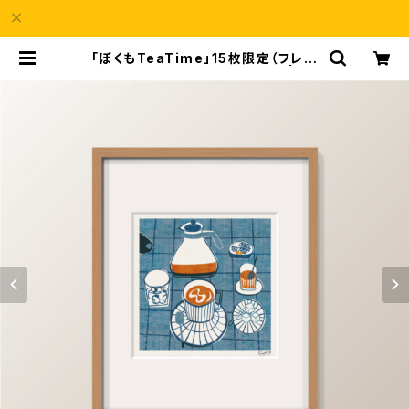
「ぼくもTeaTime」15枚限定（フレー
ム・サイン・エディションNO.付） | a6
9Shop