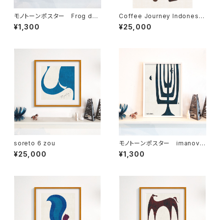
モノトーンポスター Frog dad
Coffee Journey Indonesia
loves camping カエル父さん
7枚限定（フレーム・サイン・エ
¥1,300
¥25,000
キャンプ好き
ディションNO.付）
soreto 6 zou
モノトーンポスター imanova
Tree 1
¥25,000
¥1,300