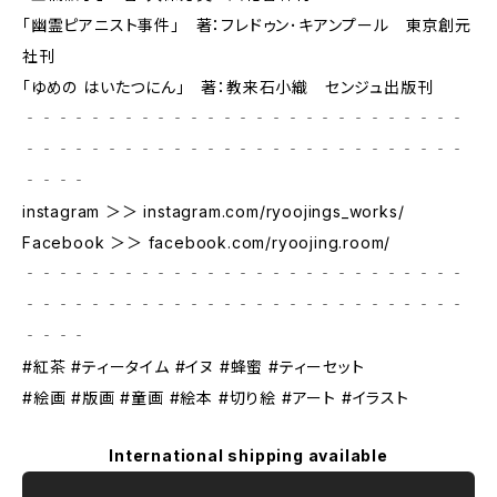
「幽霊ピアニスト事件」 著：フレドゥン･キアンプール 東京創元
社刊
「ゆめの はいたつにん」 著：教来石小織 センジュ出版刊
‐‐‐‐‐‐‐‐‐‐‐‐‐‐‐‐‐‐‐‐‐‐‐‐‐‐‐
‐‐‐‐‐‐‐‐‐‐‐‐‐‐‐‐‐‐‐‐‐‐‐‐‐‐‐
‐‐‐‐
instagram ＞＞ instagram.com/ryoojings_works/
Facebook ＞＞ facebook.com/ryoojing.room/
‐‐‐‐‐‐‐‐‐‐‐‐‐‐‐‐‐‐‐‐‐‐‐‐‐‐‐
‐‐‐‐‐‐‐‐‐‐‐‐‐‐‐‐‐‐‐‐‐‐‐‐‐‐‐
‐‐‐‐
#紅茶 #ティータイム #イヌ #蜂蜜 #ティーセット
#絵画 #版画 #童画 #絵本 #切り絵 #アート #イラスト
International shipping available