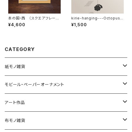
本の国・西 （スクエアフレーム
kirie-hanging---Octopus
付・裏面サイン入り）
（ペーパーオーナメント・タコ）
¥4,600
¥1,500
CATEGORY
紙モノ雑貨
切り絵グリーティングカード
モビール・ペーパーオーナメント
LED用ペーパーシェード
モビール
アート作品
ポストカード
ペーパーオーナメント
ポスター
布モノ雑貨