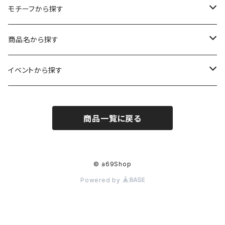
kuusou-kitte（空想切手・フレーム付）
ファブリックポスター
モチーフから探す
レギュラーサイズ
イラスト（フレーム付）
ガーゼスカーフ
キャンプ - CAMPING
商品名から探す
コンパクトサイズ
サイン付イラスト（フレーム付）
てぬぐい
サーカス- CIRCUS
kirie-deco
イベントから探す
立体
風呂敷
ネコ- CATS
kirie-hunging
2022イマノバ
商品一覧に戻る
アートワークス
ポーチ
ウマ- HORSES
kuusou-kitte
2021 きのうのすきま4
オリジナル
トリ-BIRDS
mori-shade
2014 きのうのすきま3
© a69Shop
Powered by
リプロダクション
フクロウ-OWLS
2014 a69布もの展
プリント
イヌ-DOGS
2013 きのうのすきま2