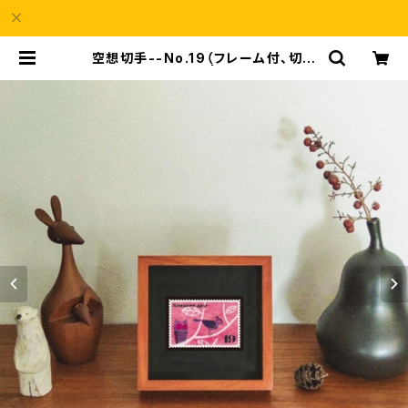
空想切手--No.19（フレーム付、切手
風プチアート） | a69Shop