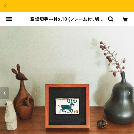
空想切手--No.10（フレーム付、切手
風プチアート） | a69Shop