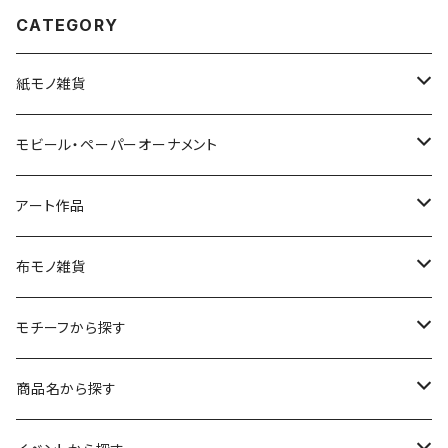
CATEGORY
紙モノ雑貨
切り絵グリーティングカード
モビール・ペーパーオーナメント
LED用ペーパーシェード
モビール
アート作品
ポストカード
ペーパーオーナメント
ポスター
布モノ雑貨
kuusou-kitte（空想切手・フレーム付）
ファブリックポスター
モチーフから探す
レギュラーサイズ
イラスト（フレーム付）
ガーゼスカーフ
キャンプ - CAMPING
商品名から探す
コンパクトサイズ