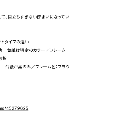
して、目立ちすぎない佇まいになってい
クトタイプの違い
m角 台紙は特定のカラー／フレーム
選択
角 台紙が黒のみ／フレーム色：ブラウ
tems/45279625