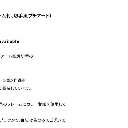
レーム付、切手風プチアート）
available
チアート空想切手の
トレーション作品を
て額装しています。
ｍ角のフレームにカラー台紙を使用して
のブラウンで、台紙は黒のみでございま