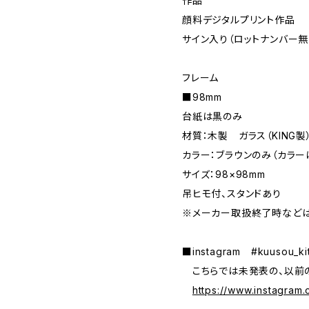
作品
顔料デジタルプリント作品
サイン入り（ロットナンバー無
フレーム
■98mm
台紙は黒のみ
材質：木製 ガラス（KING製
カラー：ブラウンのみ（カラー
サイズ：98×98mm
吊ヒモ付、スタンドあり
※メーカー取扱終了時などは
■instagram #kuusou_
こちらでは未発表の、以前の
https://www.instagram.