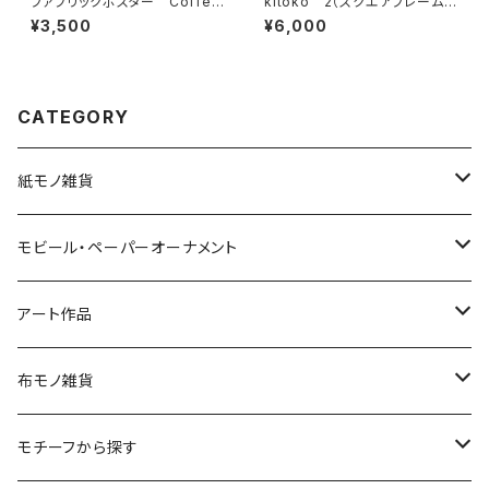
ファブリックポスター Coffee
kitoko 2（スクエアフレーム
Journey ” Guatemala ”
付・サイン入り）
¥3,500
¥6,000
CATEGORY
紙モノ雑貨
切り絵グリーティングカード
モビール・ペーパーオーナメント
LED用ペーパーシェード
モビール
アート作品
ポストカード
ペーパーオーナメント
ポスター
布モノ雑貨
kuusou-kitte（空想切手・フレーム付）
ファブリックポスター
モチーフから探す