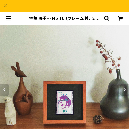
空想切手--No.16（フレーム付、切手
風プチアート） | a69Shop