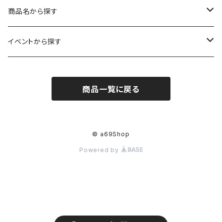
レギュラーサイズ
イラスト（フレーム付）
ガーゼスカーフ
キャンプ - CAMPING
商品名から探す
コンパクトサイズ
サイン付イラスト（フレーム付）
てぬぐい
サーカス- CIRCUS
kirie-deco
イベントから探す
立体
風呂敷
ネコ- CATS
kirie-hunging
2022イマノバ
商品一覧に戻る
アートワークス
ポーチ
ウマ- HORSES
kuusou-kitte
2021 きのうのすきま4
オリジナル
トリ-BIRDS
mori-shade
2014 きのうのすきま3
© a69Shop
Powered by
リプロダクション
フクロウ-OWLS
2014 a69布もの展
プリント
イヌ-DOGS
2013 きのうのすきま2