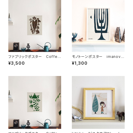
ファブリックポスター Coffee
モノトーンポスター imanova
Journey ” Indonesia ”
Tree 1
¥3,500
¥1,300