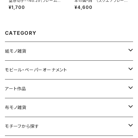
空想切手--No.25（フレーム付、
本の国・西 （スクエアフレーム
切手風プチアート）
付・裏面サイン入り）
¥1,700
¥4,600
CATEGORY
紙モノ雑貨
切り絵グリーティングカード
モビール・ペーパーオーナメント
LED用ペーパーシェード
モビール
アート作品
ポストカード
ペーパーオーナメント
ポスター
布モノ雑貨
kuusou-kitte（空想切手・フレーム付）
ファブリックポスター
モチーフから探す