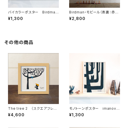
バイカラーポスター Birdman
Birdman・モビール（表裏：赤黒
2 Birdmanと鳥籠
合わせ・鳥人）
¥1,300
¥2,800
その他の商品
The tree 2 （スクエアフレー
モノトーンポスター imanova
ム付・サイン入り）
Tree 2
¥4,600
¥1,300