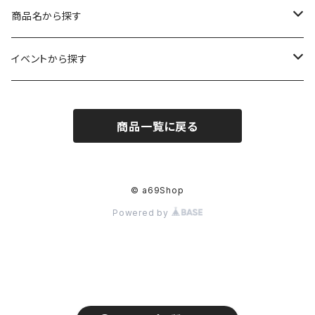
レギュラーサイズ
イラスト（フレーム付）
ガーゼスカーフ
キャンプ - CAMPING
商品名から探す
コンパクトサイズ
サイン付イラスト（フレーム付）
てぬぐい
サーカス- CIRCUS
kirie-deco
イベントから探す
立体
風呂敷
ネコ- CATS
kirie-hunging
2022イマノバ
商品一覧に戻る
アートワークス
ポーチ
ウマ- HORSES
kuusou-kitte
2021 きのうのすきま4
オリジナル
トリ-BIRDS
mori-shade
2014 きのうのすきま3
© a69Shop
Powered by
リプロダクション
フクロウ-OWLS
2014 a69布もの展
プリント
イヌ-DOGS
2013 きのうのすきま2