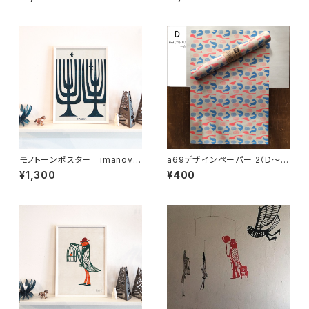
モノトーンポスター imanova
a69デザインペーパー 2（D〜
Tree 3
H）5種
¥1,300
¥400