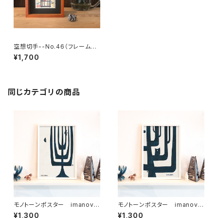
空想切手--No.46（フレーム
付、切手風プチアート）
¥1,700
同じカテゴリの商品
モノトーンポスター imanova
モノトーンポスター imanova
Tree 1
Tree 2
¥1,300
¥1,300