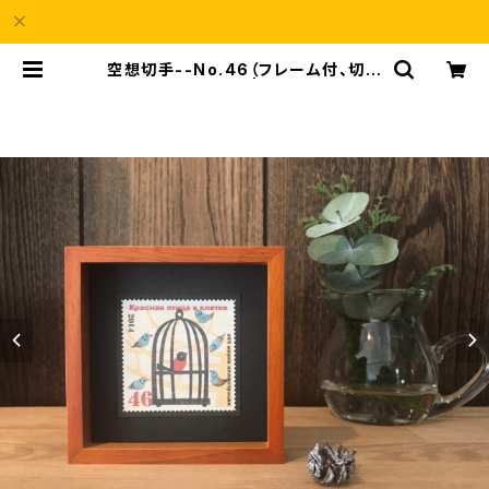
空想切手--No.46（フレーム付、切手
風プチアート） | a69Shop