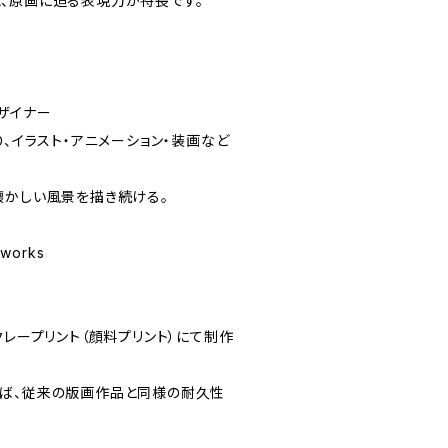
、原画に迫る表現力が特長です。
ザイナー
り、イラスト・アニメーション・装画など
懐かしい風景を描き続ける。
_works
クレープリント（顔料プリント）にて制作
ば、従来の版画作品と同様の耐久性