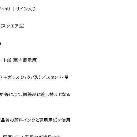
Print）｜サイン入り
m（スクエア型）
m
ート紙（室内展示用）
）＋ガラス（ハクバ製）／スタンド・吊
更等により、同等品に差し替えとなる
館品質の顔料インクと専用用紙を使用
。