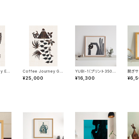
Eth
Coffee Journey Gu
YUBI-1（プリント350×
脱ぎサ
（フレ
atemala 7枚限定（フ
350・サイン・フレーム
フレー
¥25,000
¥16,300
¥6,
ディショ
レーム・サイン・エディシ
付)
蒸しサ
ョンNO.付）
ウナサ