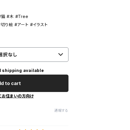
猫 #木 #Tree
#切り絵 #アート #イラスト
選択なし
l shipping available
d to cart
にお住まいの方向け
通報する