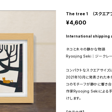
The tree 1 （スク
¥4,600
International shipping 
ネコと木々の静かな物語
Ryoojing Seki｜ジー
コンパクトなスクエアサイズに
2021年10月に発表された
コのモチーフが静かに響き合
作家Ryoojing Sekiに
けします。