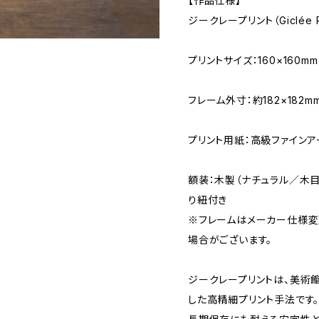
【作品仕様】
ジークレープリント（Giclée 
プリントサイズ：160×160m
フレーム外寸：約182×182m
プリント用紙：高級ファインア
額装：木製（ナチュラル／木目
り紐付き
※フレームはメーカー仕様変
場合がございます。
ジークレープリントは、美術
した高精細プリント手法です